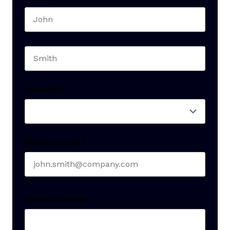
First name
Last name
Seniority
*
Business email
*
Create Password
*