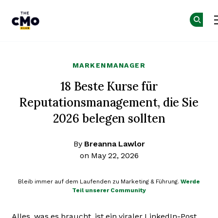
The CMO
Skip to main content
MARKENMANAGER
18 Beste Kurse für
Reputationsmanagement, die Sie
2026 belegen sollten
By
Breanna Lawlor
on May 22, 2026
Bleib immer auf dem Laufenden zu Marketing & Führung.
Werde
Teil unserer Community
Alles, was es braucht, ist ein viraler LinkedIn-Post,