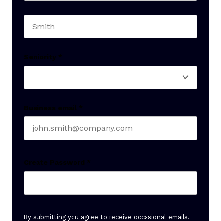
First name
Last name
Seniority
*
Business email
*
Create Password
*
By submitting you agree to receive occasional emails.