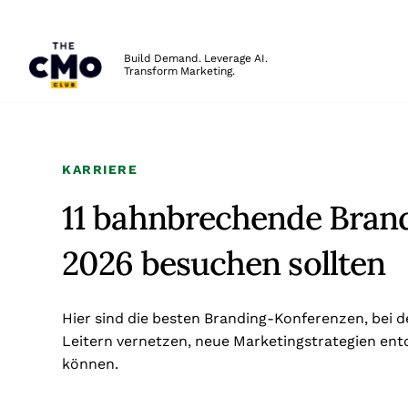
The CMO
Build Demand. Leverage AI.
Transform Marketing.
Skip to main content
KARRIERE
11 bahnbrechende Brand
2026 besuchen sollten
Hier sind die besten Branding-Konferenzen, bei 
Leitern vernetzen, neue Marketingstrategien en
können.