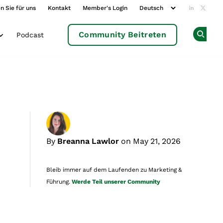
n Sie für uns
Kontakt
Member's Login
Add us o
Follow
Community Beitreten
Podcast
Op
By
Breanna Lawlor
on May 21, 2026
Bleib immer auf dem Laufenden zu Marketing &
Führung.
Werde Teil unserer Community