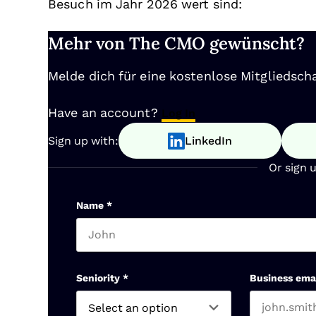
Besuch im Jahr 2026 wert sind:
Mehr von The CMO gewünscht?
Melde dich für eine kostenlose Mitgliedscha
Have an account?
Log In
Sign up with:
LinkedIn
Or sign 
Name
*
First name
Seniority
*
Business ema