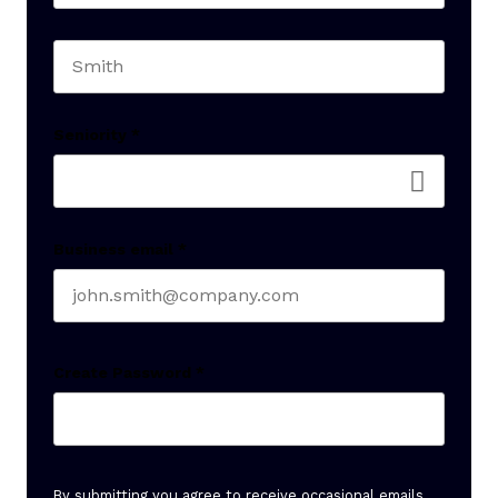
First name
Last name
Seniority
*
Business email
*
Create Password
*
By submitting you agree to receive occasional emails.