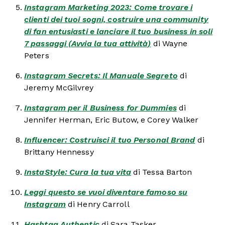
Instagram Marketing 2023: Come trovare i
clienti dei tuoi sogni, costruire una community
di fan entusiasti e lanciare il tuo business in soli
7 passaggi (Avvia la tua attività)
di Wayne
Peters
Instagram Secrets: Il Manuale Segreto
di
Jeremy McGilvrey
Instagram per il Business for Dummies
di
Jennifer Herman, Eric Butow, e Corey Walker
Influencer: Costruisci il tuo Personal Brand
di
Brittany Hennessy
InstaStyle: Cura la tua vita
di Tessa Barton
Leggi questo se vuoi diventare famoso su
Instagram
di Henry Carroll
Hashtag Authentic
di Sara Tasker