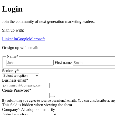
Login
Join the community of next generation marketing leaders.
Sign up with:
LinkedIn
Google
Microsoft
Or sign up with email:
Name
*
First name
Seniority
*
Business email
*
Create Password
*
By submitting you agree to receive occasional emails. You can unsubscribe at any
This field is hidden when viewing the form
Company's AI adoption maturity