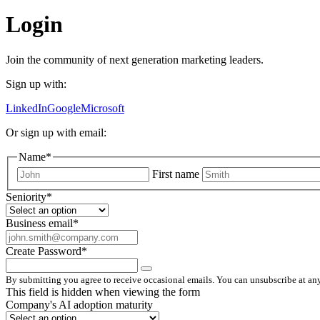
Login
Join the community of next generation marketing leaders.
Sign up with:
LinkedIn
Google
Microsoft
Or sign up with email:
Name
*
First name
Seniority
*
Business email
*
Create Password
*
By submitting you agree to receive occasional emails. You can unsubscribe at any
This field is hidden when viewing the form
Company's AI adoption maturity