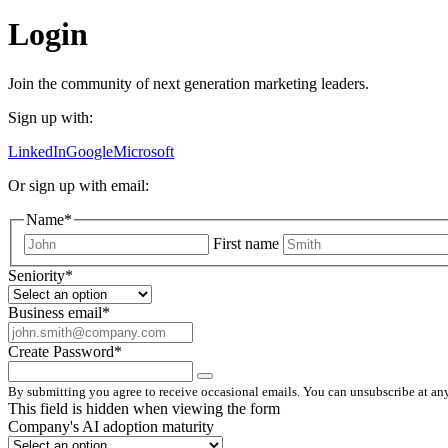
Login
Join the community of next generation marketing leaders.
Sign up with:
LinkedIn
Google
Microsoft
Or sign up with email:
Name
*
First name
Seniority
*
Business email
*
Create Password
*
By submitting you agree to receive occasional emails. You can unsubscribe at any
This field is hidden when viewing the form
Company's AI adoption maturity