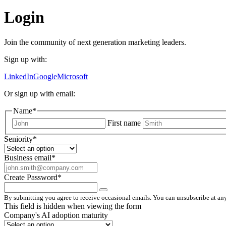
Login
Join the community of next generation marketing leaders.
Sign up with:
LinkedIn
Google
Microsoft
Or sign up with email:
Name
*
First name
Seniority
*
Business email
*
Create Password
*
By submitting you agree to receive occasional emails. You can unsubscribe at any
This field is hidden when viewing the form
Company's AI adoption maturity