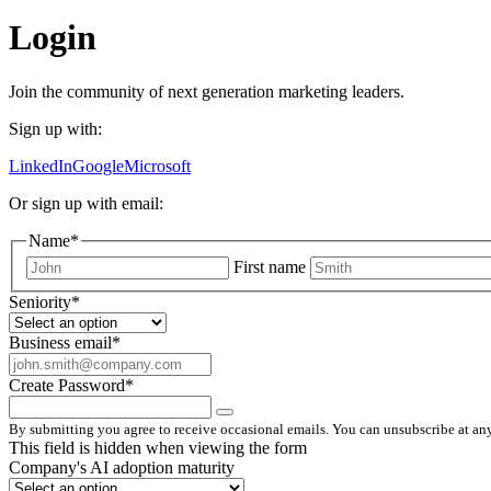
Login
Join the community of next generation marketing leaders.
Sign up with:
LinkedIn
Google
Microsoft
Or sign up with email:
Name
*
First name
Seniority
*
Business email
*
Create Password
*
By submitting you agree to receive occasional emails. You can unsubscribe at any
This field is hidden when viewing the form
Company's AI adoption maturity