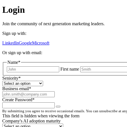
Login
Join the community of next generation marketing leaders.
Sign up with:
LinkedIn
Google
Microsoft
Or sign up with email:
Name
*
First name
Seniority
*
Business email
*
Create Password
*
By submitting you agree to receive occasional emails. You can unsubscribe at any
This field is hidden when viewing the form
Company's AI adoption maturity