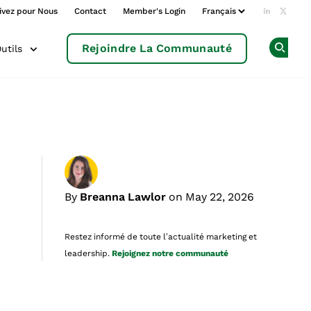
ivez pour Nous
Contact
Member's Login
Add us o
Follow
Rejoindre La Communauté
utils
Op
By
Breanna Lawlor
on May 22, 2026
Restez informé de toute l’actualité marketing et
leadership.
Rejoignez notre communauté