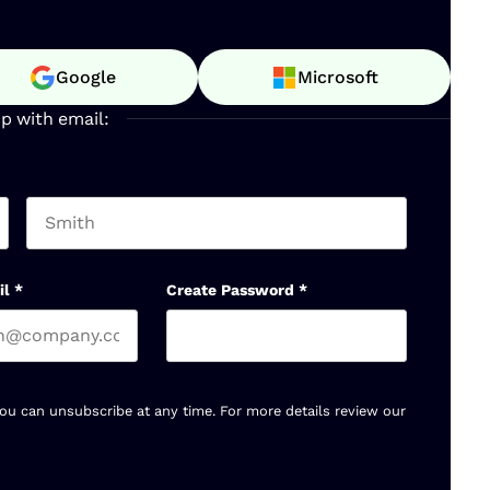
Google
Microsoft
up with email:
Last name
il
*
Create Password
*
You can unsubscribe at any time. For more details review our