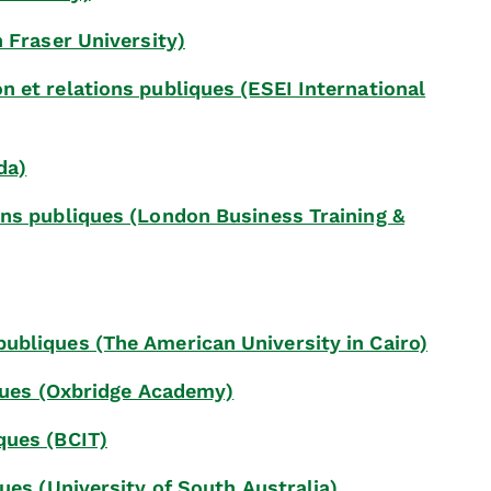
n Fraser University)
 et relations publiques (ESEI International
da)
ons publiques (London Business Training &
ubliques (The American University in Cairo)
iques (Oxbridge Academy)
ques (BCIT)
ues (University of South Australia)