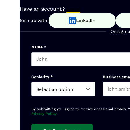
Have an account?
Log In
Sign up with:
LinkedIn
Or sign 
Name
*
First name
Seniority
*
Business ema
By submitting you agree to receive occasional emails. 
Privacy Policy
.