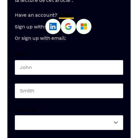
la lecture de cet article :
Have an account?
Log In
Sign up with:
Or sign up with email:
Name
*
First name
Last name
Seniority
*